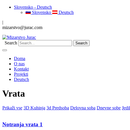
Slovensko - Deutsch
Slovensko
Deutsch
|
mizarstvo@jurac.com
Search
Doma
O nas
Kontakt
Projekti
Deutsch
Vrata
Prikaži vse
3D Kuhinja
3d Predsoba
Delovna soba
Dnevne sobe
Jedi
Notranja vrata 1