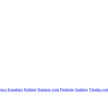
lnica
Kopalnice
Kuhinje
Notranja vrata
Predsobe
Spalnice
Vhodna vrat